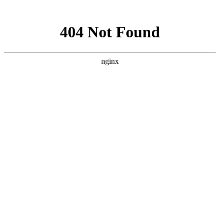
网站地图
English
中文
首页
首页
关于我们
珠海雁洲轻型飞机制造有限公司是经民航适函
[2002]878号文批准成立的飞机制造企业，以生产销
售轻型和超轻型飞机为主。
企业概况
企业文化
组织架构
企业荣誉
资讯中心