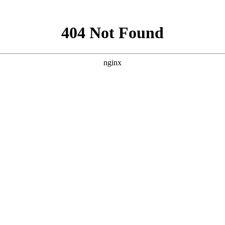
]878号文批准成立的飞机制造企业，以生产销售轻型和超轻型飞